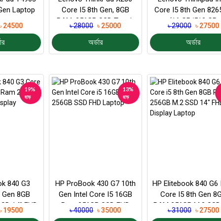
 Gen Laptop
Core I5 8th Gen, 8GB
Core I5 8th Gen 826
RAM, 256GB SSD Touch
(16 GB/512 GB
৳ 24500
৳ 28000
৳ 25000
৳ 29000
৳ 27500
Screen Laptop
SSD/Windows 10 Pro)
ার
অর্ডার
অর্ডার
19%
13%
ছাড়
ছাড়
ok 840 G3
HP ProBook 430 G7 10th
HP Elitebook 840 G6 
h Gen 8GB
Gen Intel Core I5 16GB
Core I5 8th Gen 8
SD 14″ FHD
Ram 256GB SSD FHD
RAM 256GB M.2 SSD
৳ 19500
৳ 40000
৳ 35000
৳ 31000
৳ 27500
Laptop.
Laptop
FHD Display...