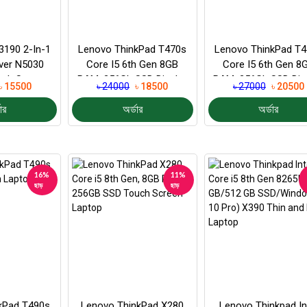
 3190 2-In-1
Lenovo ThinkPad T470s
Lenovo ThinkPad T
lver N5030
Core I5 6th Gen 8GB
Core I5 6th Gen 8
uch Screen
RAM, 256Gb SSD Display
RAM, 256Gb SSD Dis
৳ 15500
৳ 24000
৳ 18500
৳ 27000
৳ 20500
top
14" (Non Touch)
14" (Touch)
ার
অর্ডার
অর্ডার
16%
11%
ছাড়
ছাড়
kPad T490s
Lenovo ThinkPad X280
Lenovo Thinkpad In