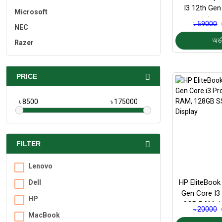
I3 12th Gen
Microsoft
Lap
৳ 59000
NEC
অর্ড
Razer
PRICE
৳
৳
FILTER
Lenovo
HP EliteBook
Dell
Gen Core I3
HP
8GB RAM, 1
৳ 20000
14″ Di
MacBook