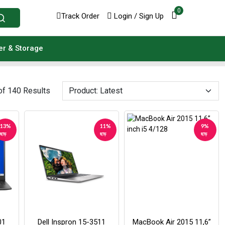
0
Track Order
Login / Sign Up
er & Storage
of 140 Results
13%
11%
9%
ছাড়
ছাড়
ছাড়
01
Dell Inspron 15-3511
MacBook Air 2015 11,6”