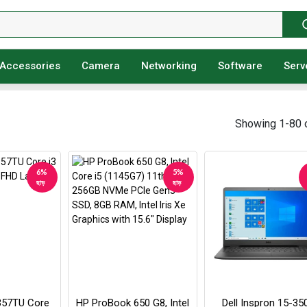
Accessories
Camera
Networking
Software
Serv
Showing 1-80 
6%
5%
ছাড়
ছাড়
357TU Core
HP ProBook 650 G8, Intel
Dell Inspron 15-35