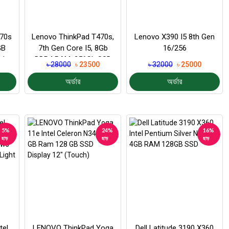
470s
Lenovo ThinkPad T470s,
Lenovo X390 I5 8th Gen
GB
7th Gen Core I5, 8Gb
16/256
play
DDR4 RAM, 256Gb SSD
৳ 28000
৳ 23500
৳ 32000
৳ 25000
Storage, 14″ FHD...
অর্ডার
অর্ডার
5%
24%
16%
ছাড়
ছাড়
ছাড়
tel
LENOVO ThinkPad Yoga
Dell Latitude 3190 X360