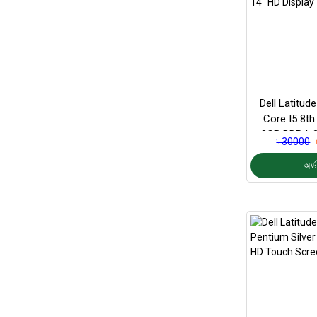
Dell Latitude
Core I5 8t
8GB DDR4, 
৳ 30000
Storage,
অর্ড