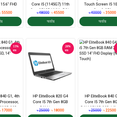
 15.6" FHD
Core I5 (1145G7) 11th
Touch Screen I5 10
top
Gen, 256GB NVMe PCIe
Gen 8-256
৳ 55500
৳ 48000
৳ 45500
৳ 40000
৳ 35000
Gen3 SSD, 8G...
ার
অর্ডার
অর্ডার
15%
28%
ছাড়
ছাড়
 840 G1, 4th
HP EliteBook 820 G4
HP EliteBook 840 
 Processor,
Core I5 7th Gen 8GB
Core I5 7th Gen 8
28GB SSD,
RAM Laptop
RAM 256GB SSD 14″
৳ 17000
৳ 25000
৳ 18000
৳ 25000
৳ 22500
splay
Display (Non Touch.