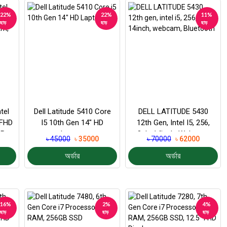
22%
22%
11%
ছাড়
ছাড়
ছাড়
tel
Dell Latitude 5410 Core
DELL LATITUDE 5430
 FHD
I5 10th Gen 14" HD
12th Gen, Intel I5, 256,
GB
Laptop
8gb, 14inch, Webcam,
৳ 45000
৳ 35000
৳ 70000
৳ 62000
Bluetooth
অর্ডার
অর্ডার
16%
2%
4%
ছাড়
ছাড়
ছাড়