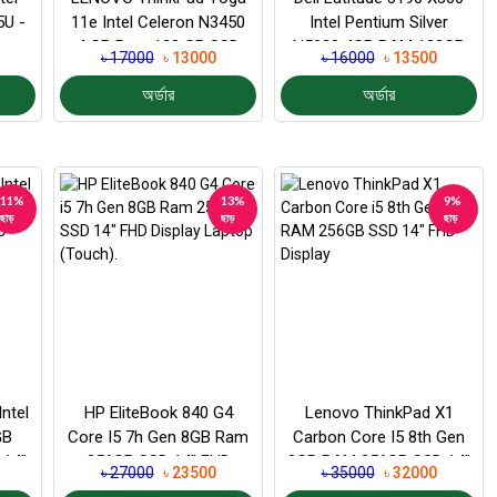
5U -
11e Intel Celeron N3450
Intel Pentium Silver
4 GB Ram 128 GB SSD
N5030 4GB RAM 128GB
৳ 17000
৳ 13000
৳ 16000
৳ 13500
...
Display 12" (To...
SSD
অর্ডার
অর্ডার
11%
13%
9%
ছাড়
ছাড়
ছাড়
Intel
HP EliteBook 840 G4
Lenovo ThinkPad X1
GB
Core I5 7h Gen 8GB Ram
Carbon Core I5 8th Gen
 14″
256GB SSD 14″ FHD
8GB RAM 256GB SSD 14″
৳ 27000
৳ 23500
৳ 35000
৳ 32000
Display Laptop (Tou...
FHD Display