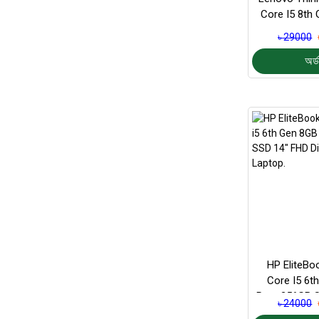
Core I5 8th
৳ 29000
অর্ড
HP EliteBo
Core I5 6t
Ram 256GB S
৳ 24000
Display 