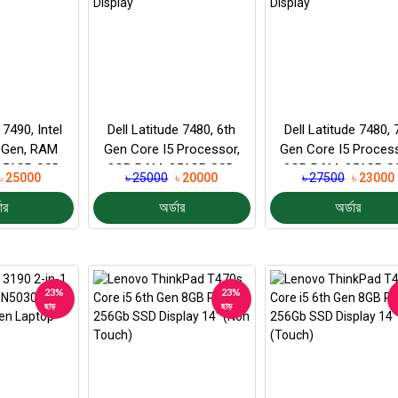
 7490, Intel
Dell Latitude 7480, 6th
Dell Latitude 7480, 
h Gen, RAM
Gen Core I5 Processor,
Gen Core I5 Process
256GB SSD
8GB RAM, 256GB SSD,
8GB RAM, 256GB S
৳ 25000
৳ 25000
৳ 20000
৳ 27500
৳ 23000
 14″...
14″ FHD Displ...
14″ FHD Displ...
ার
অর্ডার
অর্ডার
23%
23%
ছাড়
ছাড়