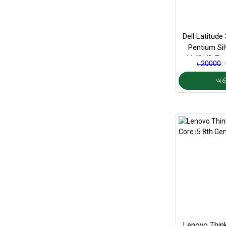
Dell Latitude
Pentium Si
11.6" HD To
৳ 20000
Lap
অর্ড
Lenovo Thin