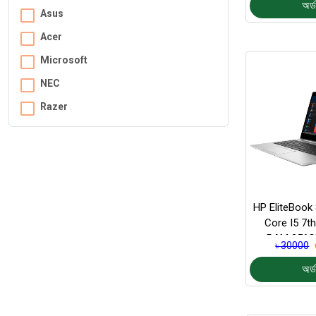
অর্ড
Asus
Acer
Microsoft
NEC
Razer
HP EliteBook 
Core I5 7t
RAM 256G
৳ 30000
Inches FHD
অর্ড